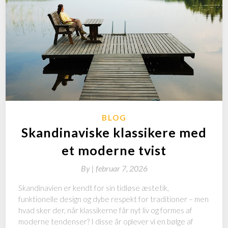
BLOG
Skandinaviske klassikere med
et moderne tvist
By
|
februar 7, 2026
Skandinavien er kendt for sin tidløse æstetik,
funktionelle design og dybe respekt for traditioner – men
hvad sker der, når klassikerne får nyt liv og formes af
moderne tendenser? I disse år oplever vi en bølge af