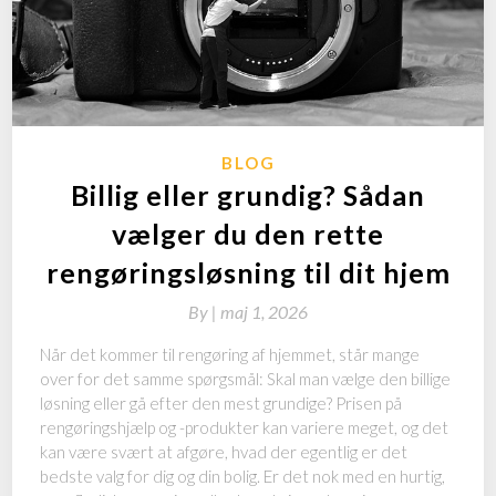
BLOG
Billig eller grundig? Sådan
vælger du den rette
rengøringsløsning til dit hjem
By
|
maj 1, 2026
Når det kommer til rengøring af hjemmet, står mange
over for det samme spørgsmål: Skal man vælge den billige
løsning eller gå efter den mest grundige? Prisen på
rengøringshjælp og -produkter kan variere meget, og det
kan være svært at afgøre, hvad der egentlig er det
bedste valg for dig og din bolig. Er det nok med en hurtig,