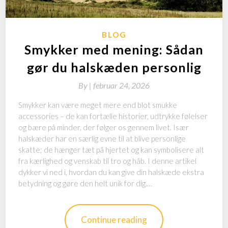
BLOG
Smykker med mening: Sådan
gør du halskæden personlig
By
|
februar 24, 2026
Smykker kan være meget mere end blot smukke
accessories – de kan fortælle historier, udtrykke følelser
og bære på minder, der følger os gennem livet. Især
halskæder har en særlig evne til at blive personlige
skatte; de hænger tæt på hjertet og kan symbolisere alt
fra kærlighed og venskab til tro og håb. I denne artikel
dykker vi ned i, hvordan du kan give din halskæde ekstra
betydning og gøre den helt unik for dig.…
Continue reading