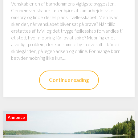
Venskab er en af barndommens vigtigste byggesten.
Gennem venskaber lærer børn at samarbejde, vise
omsorg og finde deres plads i fællesskabet. Men hvad
sker der, når venskabet bliver sat på prøve? Når tillid
erstattes af tvivl, og det trygge fællesskab forvandles til
et sted, hvor mobning får lov at spire? Mobning er et
alvorligt problem, der kan ramme børn overalt – både i
skolegården, på legepladsen og online. For mange børn
betyder mobning ikke kun,…
Continue reading
Annonce