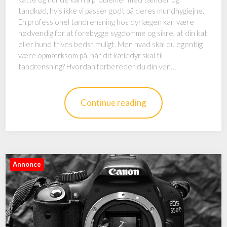
tandkød, hvis ikke vi passer godt på deres mundhygiejne.
En professionel tandrensning hos dyrlægen kan være
nødvendig for at forebygge sygdomme og sikre, at din kat
eller hund trives bedst muligt. Men hvad skal du egentlig
være opmærksom på, når dit kæledyr skal til
tandrensning? Hvordan forbereder du din ven…
Continue reading
Annonce