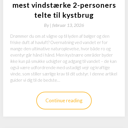
mest vindstærke 2-personers
telte til kystbrug
By
|
februar 13, 2026
Drømmer du om at vågne op til lyden af bølger og den
friske duft af havluft? Overnatning ved vandet er for
mange den ultimative naturoplevelse, hvor både ro og
eventyr går hånd i hånd. Men kystnære områder byder
ikke kun på smukke udsigter og adgang til vandet – de kan
også være udfordrende med ustadigt vejr og kraftige
vinde, som stiller særlige krav til dit udstyr. I denne artikel
guider vi dig til de bedste…
Continue reading