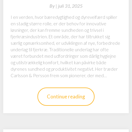
By
|
juli 31, 2025
I en verden, hvor bæredygtighed og dyrevelfærd spiller
en stadig større rolle, er der behov for innovative
løsninger, der kan fremme sundheden og trivsel i
fjerkræsindustrien. Et område, der har tiltrukket sig
særlig opmærksomhed, er udviklingen af nye, forbedrede
underlag til fjerkræ. Traditionelle underlag har ofte
været forbundet med udfordringer som dårlig hygiejne
og utilstrækkelig komfort, hvilket kan påvirke både
dyrenes sundhed og produktivitet negativt. Her træder
Carlsson & Persson frem som pionerer, der med…
Continue reading