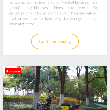
fornyelse, hvor fortidens ikoner ikke blot bevares, men
genopfindes og tilpasses nutidens behov og værdier. Det
gælder i alt fra indretning til madkultur, hvor innovative
kræfter møder det velkendte og skaber noget helt nyt –
uden at glemme…
Continue reading
Annonce