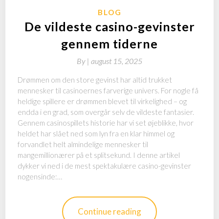
BLOG
De vildeste casino-gevinster
gennem tiderne
By
|
august 15, 2025
Drømmen om den store gevinst har altid trukket
mennesker til casinoernes farverige univers. For nogle få
heldige spillere er drømmen blevet til virkelighed – og
endda i en grad, som overgår selv de vildeste fantasier.
Gennem casinospillets historie har vi set øjeblikke, hvor
heldet har slået ned som lyn fra en klar himmel og
forvandlet helt almindelige mennesker til
mangemillionærer på et splitsekund. I denne artikel
dykker vi ned i de mest spektakulære casino-gevinster
nogensinde:…
Continue reading