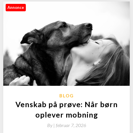
Annonce
BLOG
Venskab på prøve: Når børn
oplever mobning
By
|
februar 7, 2026