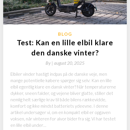
BLOG
Test: Kan en lille elbil klare
den danske vinter?
By
|
august 20, 2025
Elbiler vinder hastigt indpas på de danske veje, men
mange potentielle købere spørger sig selv: Kan en lille
elbil egentlig klare en dansk vinter? Når temperaturerne
dykker, sneen falder, og vejene bliver glatte, stiller det
nemlig helt særlige krav til både bilens rækkevidde,
komfort og ikke mindst batteriets ydeevne. I denne
artikel undersøger vi, om en kompakt elbil er opgaven
voksen, når vinteren for alvor bider fra sig. Vi har testet
en lille elbil under…