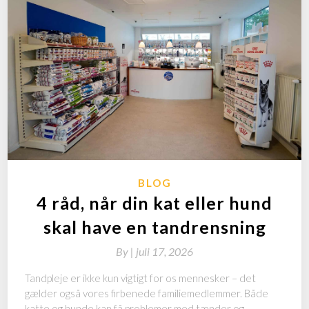
BLOG
4 råd, når din kat eller hund
skal have en tandrensning
By
|
juli 17, 2026
Tandpleje er ikke kun vigtigt for os mennesker – det
gælder også vores firbenede familiemedlemmer. Både
katte og hunde kan få problemer med tænder og