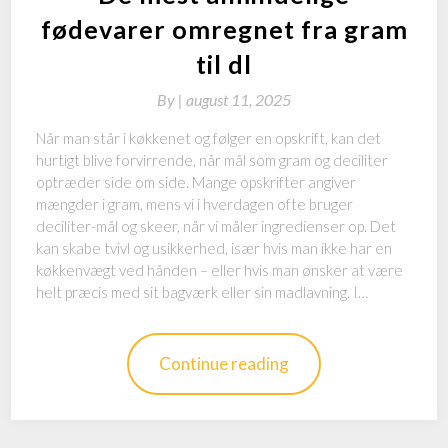
fødevarer omregnet fra gram
til dl
By
|
august 11, 2025
Når man står i køkkenet og følger en opskrift, kan det
hurtigt blive forvirrende, når mål som gram og deciliter
optræder side om side. Mange opskrifter angiver
mængder i gram, mens vi i hverdagen ofte bruger
deciliter-mål og skeer, når vi måler ingredienser op. Det
kan skabe tvivl og usikkerhed, især hvis man ikke har en
køkkenvægt ved hånden – eller hvis man ønsker at være
helt præcis med sit bagværk eller sin madlavning. I…
Continue reading