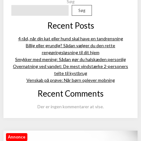
Søg
Søg
Recent Posts
4 råd, når din kat eller hund skal have en tandrensning
Billig eller grundig? Sådan vælger du den rette
rengøringsløsning til dit hjem
Smykker med mening: Sådan gør du halskæden personlig
Overnatning ved vandet: De mest vindstærke 2-personers
telte til kystbrug
Venskab på prøve: Når børn oplever mobning
Recent Comments
Der er ingen kommentarer at vise.
Annonce