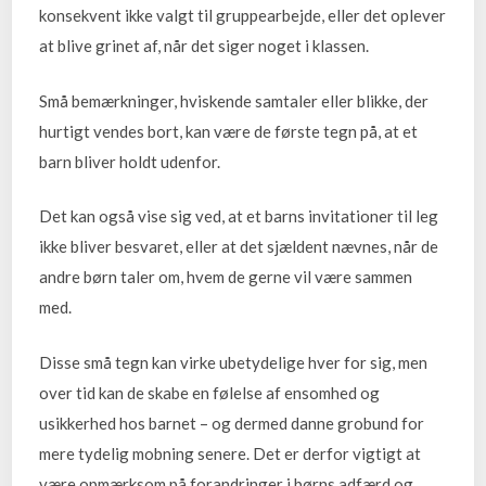
konsekvent ikke valgt til gruppearbejde, eller det oplever
at blive grinet af, når det siger noget i klassen.
Små bemærkninger, hviskende samtaler eller blikke, der
hurtigt vendes bort, kan være de første tegn på, at et
barn bliver holdt udenfor.
Det kan også vise sig ved, at et barns invitationer til leg
ikke bliver besvaret, eller at det sjældent nævnes, når de
andre børn taler om, hvem de gerne vil være sammen
med.
Disse små tegn kan virke ubetydelige hver for sig, men
over tid kan de skabe en følelse af ensomhed og
usikkerhed hos barnet – og dermed danne grobund for
mere tydelig mobning senere. Det er derfor vigtigt at
være opmærksom på forandringer i børns adfærd og