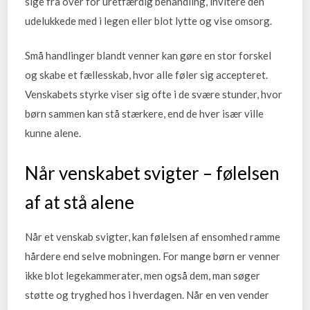
sige fra over for uretfærdig behandling, invitere den
udelukkede med i legen eller blot lytte og vise omsorg.
Små handlinger blandt venner kan gøre en stor forskel
og skabe et fællesskab, hvor alle føler sig accepteret.
Venskabets styrke viser sig ofte i de svære stunder, hvor
børn sammen kan stå stærkere, end de hver især ville
kunne alene.
Når venskabet svigter – følelsen
af at stå alene
Når et venskab svigter, kan følelsen af ensomhed ramme
hårdere end selve mobningen. For mange børn er venner
ikke blot legekammerater, men også dem, man søger
støtte og tryghed hos i hverdagen. Når en ven vender